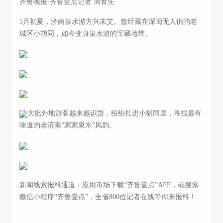
齐鲁晚报·齐鲁壹点记者 周青先
5月初夏，济南泉水游方兴未艾。曾经藏在深闺无人识的老
城区小胡同，如今变身泉水游的宝藏地带。
大批外地游客越来越识货，纷纷扎进小胡同里，寻找最有
味道的老济南“家家泉水”风韵。
新闻线索报料通道：应用市场下载“齐鲁壹点”APP，或搜索
微信小程序“齐鲁壹点”，全省800位记者在线等你来报料！